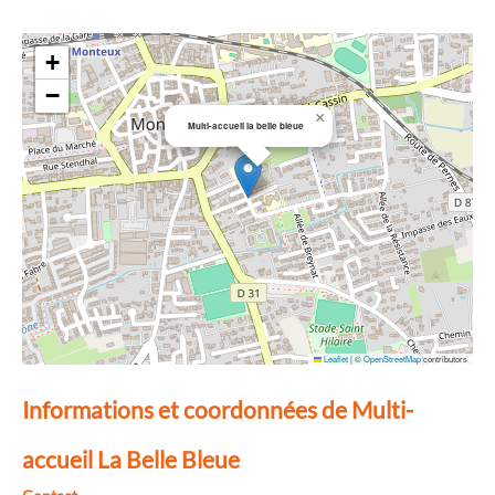
+
−
×
Multi-accueil la belle bleue
Leaflet
|
©
OpenStreetMap
contributors
Informations et coordonnées de Multi-
accueil La Belle Bleue