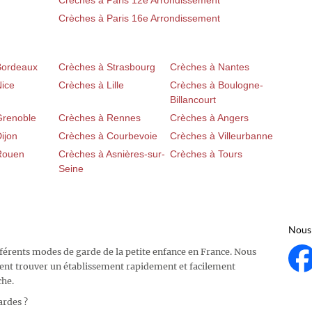
Crèches à Paris 12e Arrondissement
Crèches à Paris 16e Arrondissement
Bordeaux
Crèches à Strasbourg
Crèches à Nantes
Nice
Crèches à Lille
Crèches à Boulogne-
Billancourt
Grenoble
Crèches à Rennes
Crèches à Angers
ijon
Crèches à Courbevoie
Crèches à Villeurbanne
Rouen
Crèches à Asnières-sur-
Crèches à Tours
Seine
Nous 
fférents modes de garde de la petite enfance en France. Nous
ent trouver un établissement rapidement et facilement
che.
ardes ?