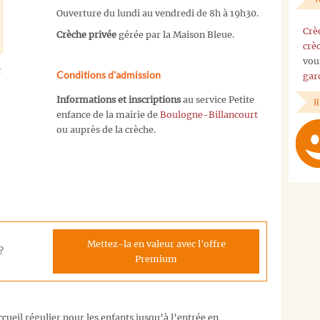
Ouverture du lundi au vendredi de 8h à 19h30.
Crè
Crèche privée
gérée par la Maison Bleue.
crè
vou
r
Conditions d'admission
gar
Informations et inscriptions
au service Petite
I
enfance de la mairie de
Boulogne-Billancourt
ou auprès de la crèche.
Mettez-la en valeur avec l'offre
?
Premium
cueil régulier pour les enfants jusqu’à l’entrée en