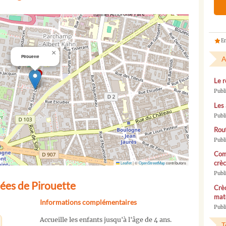
En
×
Pirouette
A
Le r
Publ
Les 
Publ
Rou
Publ
Com
crèc
Leaflet
|
©
OpenStreetMap
contributors
Publ
ées de Pirouette
Crèc
mate
Informations complémentaires
Publi
Accueille les enfants jusqu'à l'âge de 4 ans.
T