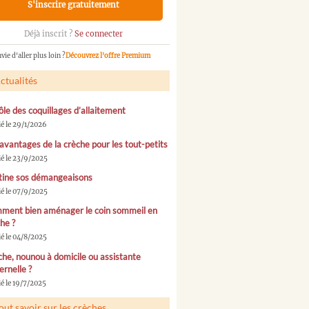
S'inscrire gratuitement
Déjà inscrit ?
Se connecter
vie d'aller plus loin ?
Découvrez l'offre Premium
ctualités
ôle des coquillages d’allaitement
ié le 29/1/2026
avantages de la crèche pour les tout-petits
ié le 23/9/2025
tine sos démangeaisons
ié le 07/9/2025
ment bien aménager le coin sommeil en
he ?
ié le 04/8/2025
he, nounou à domicile ou assistante
rnelle ?
é le 19/7/2025
out savoir sur les crèches