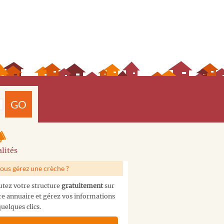
GO
lités
ous gérez une crèche ?
utez votre structure
gratuitement
sur
re annuaire et gérez vos informations
uelques clics.