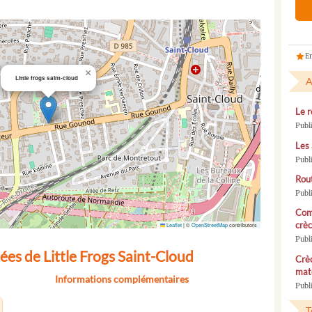
En
×
Little frogs saint-cloud
A
Le r
Publ
Les 
Publ
Rou
Publ
Com
crèc
Leaflet
|
©
OpenStreetMap
contributors
Publ
es de Little Frogs Saint-Cloud
Crèc
mate
Informations complémentaires
Publi
T