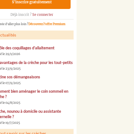
S'inscrire gratuitement
Déjà inscrit ?
Se connecter
vie d'aller plus loin ?
Découvrez l'offre Premium
ctualités
ôle des coquillages d’allaitement
ié le 29/1/2026
avantages de la crèche pour les tout-petits
ié le 23/9/2025
tine sos démangeaisons
ié le 07/9/2025
ment bien aménager le coin sommeil en
he ?
ié le 04/8/2025
he, nounou à domicile ou assistante
rnelle ?
é le 19/7/2025
out savoir sur les crèches