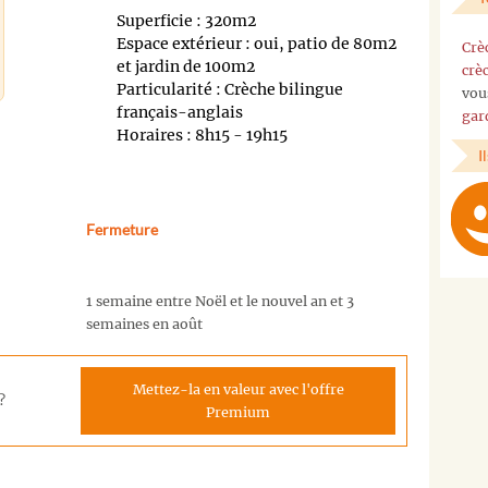
Superficie : 320m2
Espace extérieur : oui, patio de 80m2
Crè
et jardin de 100m2
crè
Particularité : Crèche bilingue
vou
français-anglais
gar
Horaires : 8h15 - 19h15
I
Fermeture
1 semaine entre Noël et le nouvel an et 3
semaines en août
Mettez-la en valeur avec l'offre
?
Premium