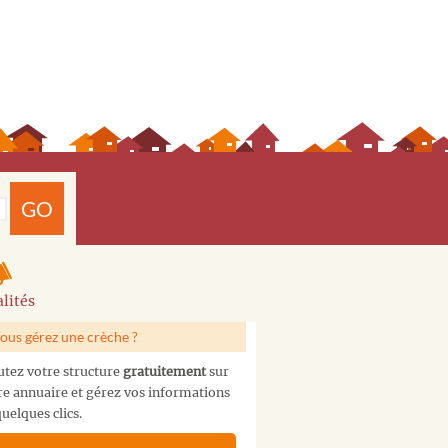
GO
lités
ous gérez une crèche ?
utez votre structure
gratuitement
sur
re annuaire et gérez vos informations
uelques clics.