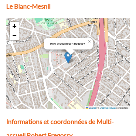
Le Blanc-Mesnil
+
−
×
Multi-accueil robert fregossy
Leaflet
|
©
OpenStreetMap
contributors
Informations et coordonnées de Multi-
accueil Robert Fregossy