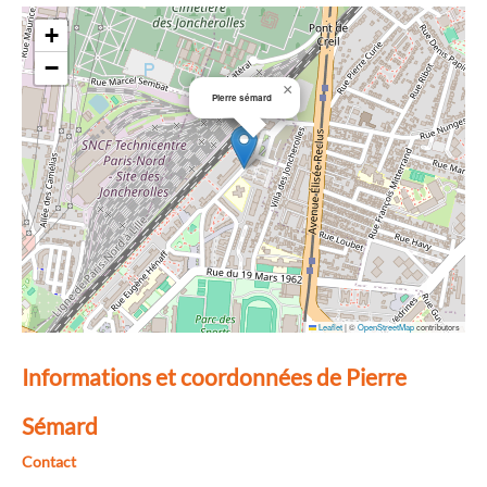
+
−
×
Pierre sémard
Leaflet
|
©
OpenStreetMap
contributors
Informations et coordonnées de Pierre
Sémard
Contact