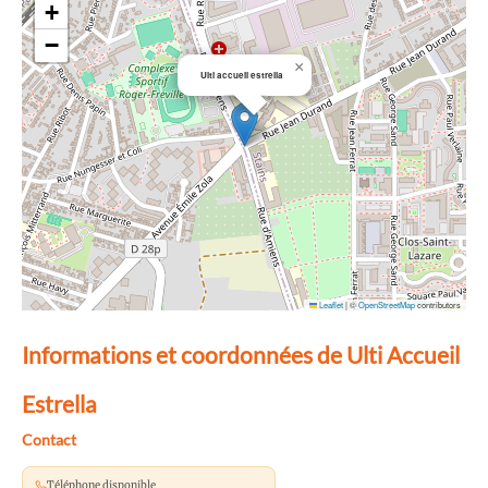
+
−
×
Ulti accueil estrella
Leaflet
|
©
OpenStreetMap
contributors
Informations et coordonnées de Ulti Accueil
Estrella
Contact
Téléphone disponible