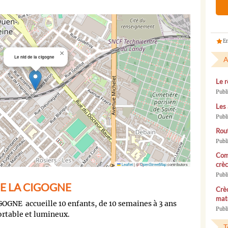
En
×
Le nid de la cigogne
A
Le r
Publ
Les 
Publ
Rou
Publ
Com
crèc
Leaflet
|
©
OpenStreetMap
contributors
Publ
 DE LA CIGOGNE
Crèc
mate
OGNE accueille 10 enfants, de 10 semaines à 3 ans
Publi
ortable et lumineux.
T