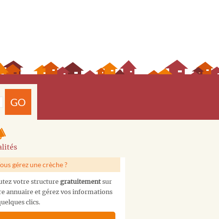
GO
lités
ous gérez une crèche ?
utez votre structure
gratuitement
sur
re annuaire et gérez vos informations
uelques clics.