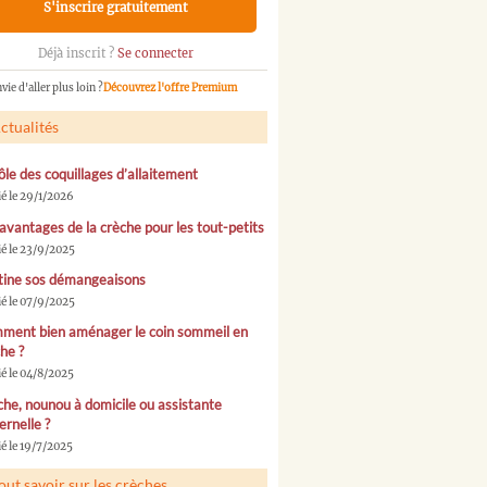
S'inscrire gratuitement
Déjà inscrit ?
Se connecter
vie d'aller plus loin ?
Découvrez l'offre Premium
ctualités
ôle des coquillages d’allaitement
ié le 29/1/2026
avantages de la crèche pour les tout-petits
ié le 23/9/2025
tine sos démangeaisons
ié le 07/9/2025
ment bien aménager le coin sommeil en
he ?
ié le 04/8/2025
he, nounou à domicile ou assistante
rnelle ?
é le 19/7/2025
out savoir sur les crèches