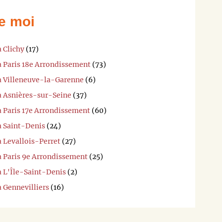
e moi
à Clichy
(17)
à Paris 18e Arrondissement
(73)
 à Villeneuve-la-Garenne
(6)
 à Asnières-sur-Seine
(37)
à Paris 17e Arrondissement
(60)
à Saint-Denis
(24)
à Levallois-Perret
(27)
à Paris 9e Arrondissement
(25)
à L'Île-Saint-Denis
(2)
à Gennevilliers
(16)