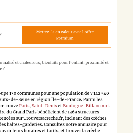
Mettez-la en valeur avec l'offre
?
Premium
nalisé et chaleureux, bienfaits pour l’enfant, proximité et
e ?
oupe 130 communes pour une population de 7 142 540
auts-de-Seine en région Île-de-France. Parmi les
n retrouve
Paris
,
Saint-Denis
et
Boulogne-Billancourt
.
oire du Grand Paris bénéficient de 1369 structures
rencées sur Trouversacreche.fr, incluant des crèches
 des haltes-garderies. Consultez notre annuaire pour
rir leurs horaires et tarifs, et trouver la crèche