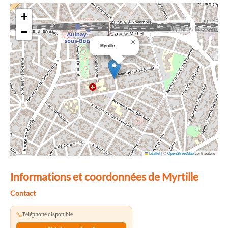
+
−
×
Myrtille
Leaflet
|
©
OpenStreetMap
contributors
Informations et coordonnées de Myrtille
Contact
Téléphone disponible