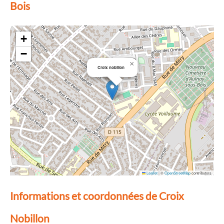
Bois
+
−
×
Croix nobillon
Leaflet
|
©
OpenStreetMap
contributors
Informations et coordonnées de Croix
Nobillon