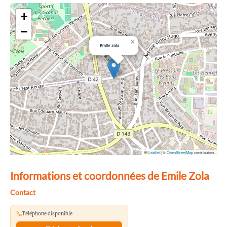
+
−
×
Emile zola
Leaflet
|
©
OpenStreetMap
contributors
Informations et coordonnées de Emile Zola
Contact
Téléphone disponible