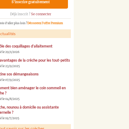
S'inscrire gratuitement
Déjà inscrit ?
Se connecter
vie d'aller plus loin ?
Découvrez l'offre Premium
ctualités
ôle des coquillages d’allaitement
ié le 29/1/2026
avantages de la crèche pour les tout-petits
ié le 23/9/2025
tine sos démangeaisons
ié le 07/9/2025
ment bien aménager le coin sommeil en
he ?
ié le 04/8/2025
he, nounou à domicile ou assistante
rnelle ?
é le 19/7/2025
out savoir sur les crèches