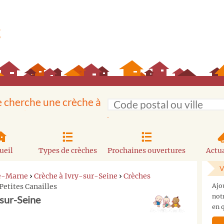
e cherche une crèche à
ueil
Types de crèches
Prochaines ouvertures
Actua
V
de-Marne
›
Crèche à Ivry-sur-Seine
›
Crèches
Petites Canailles
Ajo
not
-sur-Seine
en q