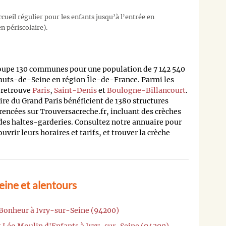
cueil régulier pour les enfants jusqu’à l’entrée en
n périscolaire).
oupe 130 communes pour une population de 7 142 540
auts-de-Seine en région Île-de-France. Parmi les
n retrouve
Paris
,
Saint-Denis
et
Boulogne-Billancourt
.
oire du Grand Paris bénéficient de 1380 structures
rencées sur Trouversacreche.fr, incluant des crèches
 des haltes-garderies. Consultez notre annuaire pour
rir leurs horaires et tarifs, et trouver la crèche
eine et alentours
 Bonheur à Ivry-sur-Seine (94200)
t Léo Moulin d'Enfants à Ivry-sur-Seine (94200)