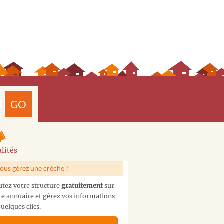
GO
lités
ous gérez une crèche ?
utez votre structure
gratuitement
sur
re annuaire et gérez vos informations
uelques clics.