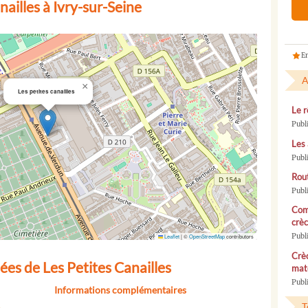
ailles à Ivry-sur-Seine
En
A
×
Les petites canailles
Le r
Publ
Les 
Publ
Rou
Publ
Com
crèc
Publ
Leaflet
|
©
OpenStreetMap
contributors
Crèc
es de Les Petites Canailles
mate
Publi
Informations complémentaires
T