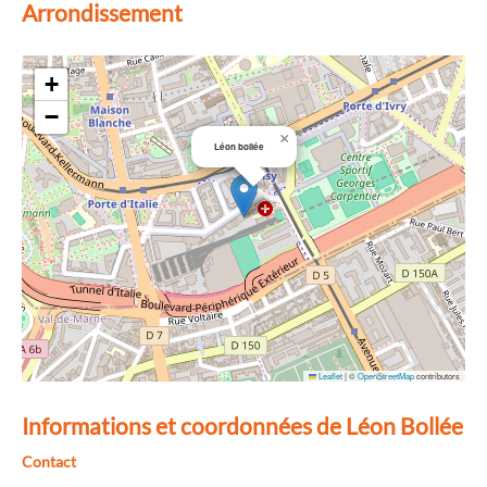
Arrondissement
+
−
×
Léon bollée
Leaflet
|
©
OpenStreetMap
contributors
Informations et coordonnées de Léon Bollée
Contact