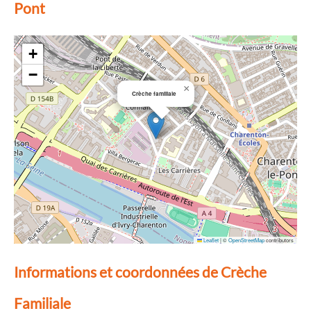
Pont
+
−
×
Crèche familiale
Leaflet
|
©
OpenStreetMap
contributors
Informations et coordonnées de Crèche
Familiale