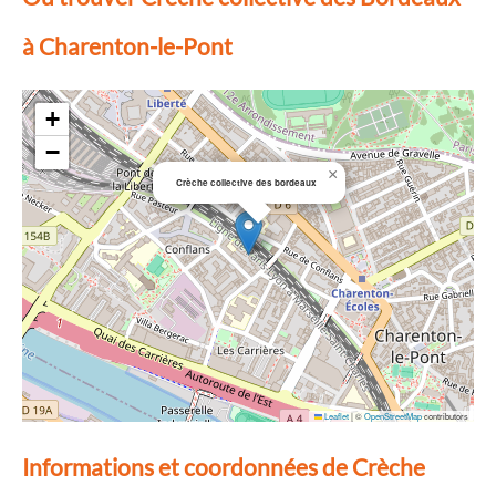
à Charenton-le-Pont
+
−
×
Crèche collective des bordeaux
Leaflet
|
©
OpenStreetMap
contributors
Informations et coordonnées de Crèche