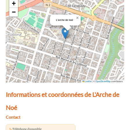
+
−
×
L'arche de noé
Leaflet
|
©
OpenStreetMap
contributors
Informations et coordonnées de L'Arche de
Noé
Contact
Téléphone disponible