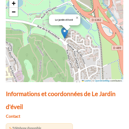
+
−
×
Le jardin d'éveil
Leaflet
|
©
OpenStreetMap
contributors
Informations et coordonnées de Le Jardin
d'éveil
Contact
Téléphone disponible