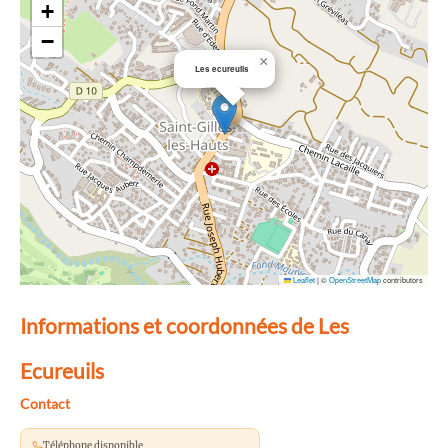
+
−
×
Les ecureuils
Leaflet
|
©
OpenStreetMap
contributors
Informations et coordonnées de Les
Ecureuils
Contact
Téléphone disponible