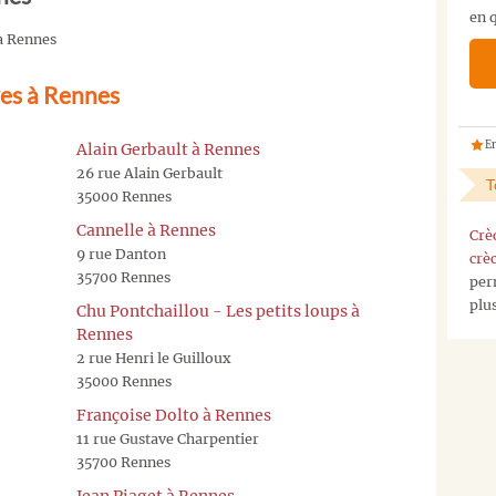
en q
pas
 à Rennes
la
crèche
ves à Rennes
que
vous
cherchez
En
Alain Gerbault à Rennes
?
26 rue Alain Gerbault
T
Vous
35000 Rennes
pouvez
Cannelle à Rennes
Crè
nous
9 rue Danton
crè
contacter
35700 Rennes
per
sur
plu
notre
Chu Pontchaillou - Les petits loups à
page
Rennes
contact
,
2 rue Henri le Guilloux
ou
35000 Rennes
nous
Françoise Dolto à Rennes
envoyez
11 rue Gustave Charpentier
nous
35700 Rennes
un
mail