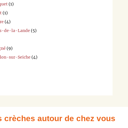
quet
(1)
t
(1)
re
(4)
es-de-la-Lande
(5)
)
gné
(9)
llon-sur-Seiche
(4)
es crèches autour de chez vous