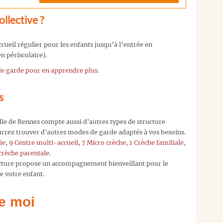
pour
llective ?
que
nous
puissions
cueil régulier pour les enfants jusqu’à l’entrée en
vous
n périscolaire).
en
 de garde pour en apprendre plus.
tenir
informer.
s
Merci,
L'équipe
de
ville de Rennes compte aussi d'autres types de structure
trouversac
ourrez trouver d'autres modes de garde adaptés à vos besoins.
ie
,
9 Centre multi-accueil
,
7 Micro crèche
,
1 Crèche familiale
,
crèche parentale
.
ucture propose un accompagnement bienveillant pour le
 votre enfant.
e moi