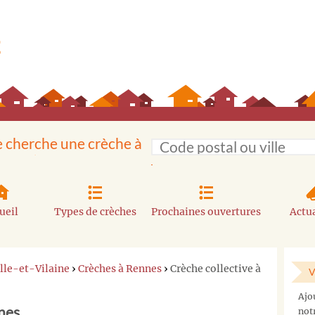
e cherche une crèche à
ueil
Types de crèches
Prochaines ouvertures
Actua
Ille-et-Vilaine
›
Crèches à Rennes
›
Crèche collective à
V
Vous
Ajo
ne
nes
not
trouvez