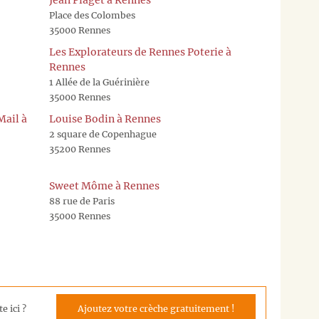
Jean Piaget à Rennes
à
Place des Colombes
contact[a]
35000 Rennes
en
Les Explorateurs de Rennes Poterie à
nous
Rennes
précisant
1 Allée de la Guérinière
la
35000 Rennes
crèche
qui
Mail à
Louise Bodin à Rennes
vous
2 square de Copenhague
intéresse,
35200 Rennes
nous
l'ajoutero
Sweet Môme à Rennes
!
88 rue de Paris
Vous
35000 Rennes
pouvez
également
nous
laisser
votre
adresse
e ici ?
Ajoutez votre crèche gratuitement !
mail,