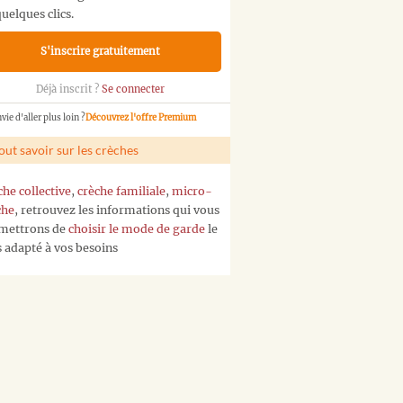
uelques clics.
S'inscrire gratuitement
Déjà inscrit ?
Se connecter
vie d'aller plus loin ?
Découvrez l'offre Premium
out savoir sur les crèches
che collective
,
crèche familiale
,
micro-
che
, retrouvez les informations qui vous
mettrons de
choisir le mode de garde
le
s adapté à vos besoins