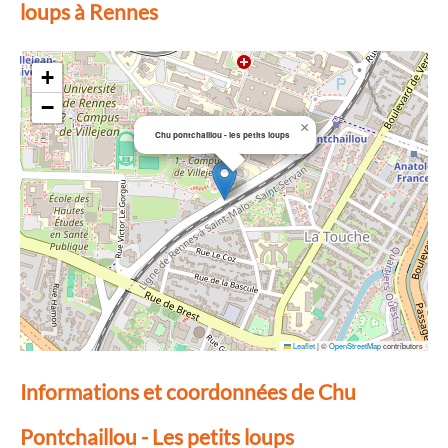
loups à Rennes
+
−
×
Chu pontchaillou - les petits loups
Leaflet
|
©
OpenStreetMap
contributors
Informations et coordonnées de Chu
Pontchaillou - Les petits loups