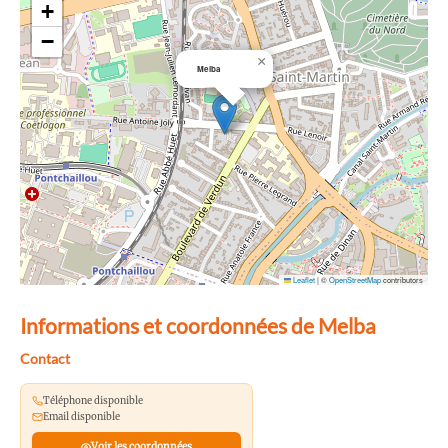
+
−
×
Melba
Leaflet
|
©
OpenStreetMap
contributors
Informations et coordonnées de Melba
Contact
Téléphone disponible
Email disponible
Voir les coordonnées