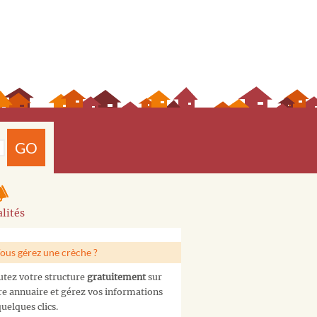
GO
lités
ous gérez une crèche ?
utez votre structure
gratuitement
sur
re annuaire et gérez vos informations
uelques clics.