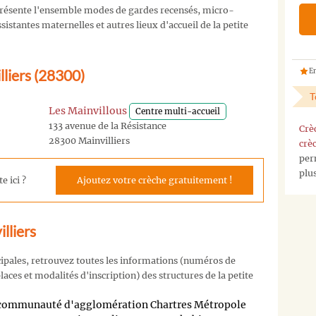
résente l'ensemble modes de gardes recensés, micro-
istantes maternelles et autres lieux d'accueil de la petite
lliers (28300)
En
T
Les Mainvillous
Centre multi-accueil
133 avenue de la Résistance
Crè
28300 Mainvilliers
crè
per
plu
e ici ?
Ajoutez votre crèche gratuitement !
lliers
cipales, retrouvez toutes les informations (numéros de
aces et modalités d'inscription) des structures de la petite
la communauté d'agglomération Chartres Métropole