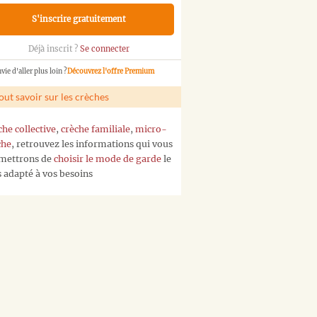
S'inscrire gratuitement
Déjà inscrit ?
Se connecter
vie d'aller plus loin ?
Découvrez l'offre Premium
out savoir sur les crèches
che collective
,
crèche familiale
,
micro-
che
, retrouvez les informations qui vous
mettrons de
choisir le mode de garde
le
s adapté à vos besoins