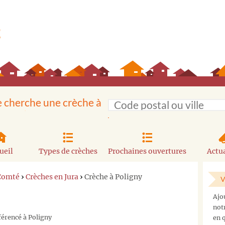
e cherche une crèche à
ueil
Types de crèches
Prochaines ouvertures
Actua
Comté
›
Crèches en Jura
›
Crèche à Poligny
V
Ajo
not
férencé à Poligny
en q