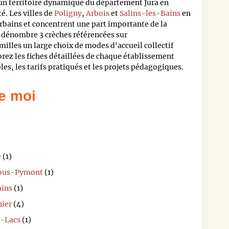
t un territoire dynamique du département Jura en
 Les villes de
Poligny
,
Arbois
et
Salins-les-Bains
en
urbains et concentrent une part importante de la
dénombre 3 crèches référencées sur
milles un large choix de modes d'accueil collectif
lorez les fiches détaillées de chaque établissement
les, les tarifs pratiqués et les projets pédagogiques.
e moi
e
(1)
-sous-Pymont
(1)
ains
(1)
nier
(4)
s-Lacs
(1)