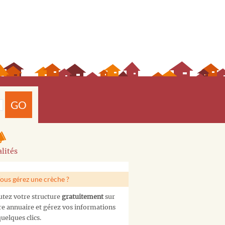
GO
lités
ous gérez une crèche ?
utez votre structure
gratuitement
sur
re annuaire et gérez vos informations
uelques clics.