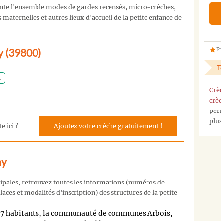
nte l'ensemble modes de gardes recensés, micro-crèches,
maternelles et autres lieux d'accueil de la petite enfance de
ny (39800)
En
T
l
Crè
crè
per
plu
e ici ?
Ajoutez votre crèche gratuitement !
ny
cipales, retrouvez toutes les informations (numéros de
aces et modalités d'inscription) des structures de la petite
247 habitants, la communauté de communes Arbois,