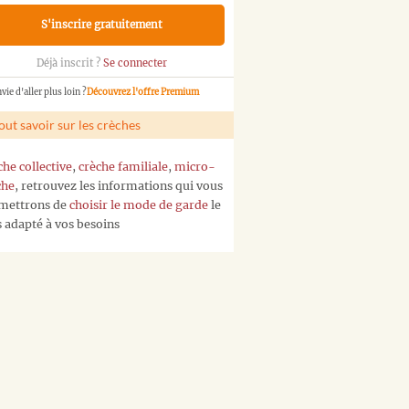
S'inscrire gratuitement
Déjà inscrit ?
Se connecter
vie d'aller plus loin ?
Découvrez l'offre Premium
out savoir sur les crèches
che collective
,
crèche familiale
,
micro-
che
, retrouvez les informations qui vous
mettrons de
choisir le mode de garde
le
s adapté à vos besoins