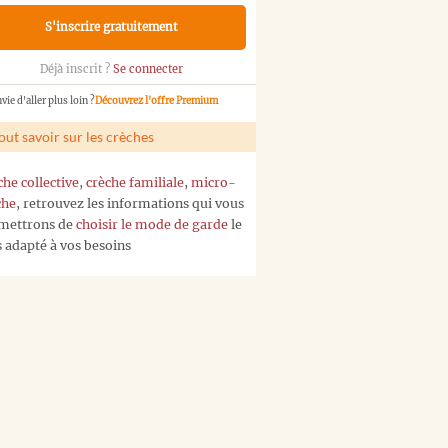
S'inscrire gratuitement
Déjà inscrit ?
Se connecter
vie d'aller plus loin ?
Découvrez l'offre Premium
out savoir sur les crèches
che collective
,
crèche familiale
,
micro-
che
, retrouvez les informations qui vous
mettrons de
choisir le mode de garde
le
s adapté à vos besoins