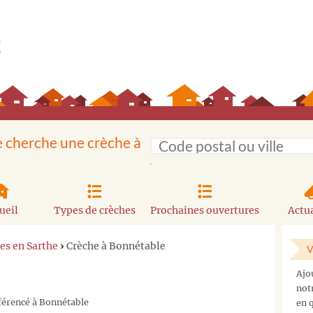
e cherche une crèche à
ueil
Types de crèches
Prochaines ouvertures
Actua
es en Sarthe
›
Crèche à Bonnétable
V
Ajo
not
éférencé à Bonnétable
en q