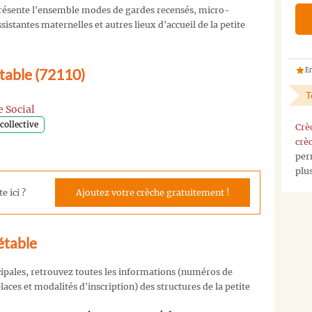
ésente l'ensemble modes de gardes recensés, micro-
istantes maternelles et autres lieux d'accueil de la petite
table (72110)
En
T
 Social
collective
Crè
crè
per
plu
e ici ?
Ajoutez votre crèche gratuitement !
étable
cipales, retrouvez toutes les informations (numéros de
aces et modalités d'inscription) des structures de la petite