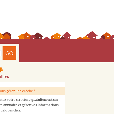
GO
lités
ous gérez une crèche ?
utez votre structure
gratuitement
sur
re annuaire et gérez vos informations
uelques clics.