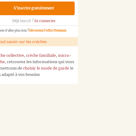
S'inscrire gratuitement
Déjà inscrit ?
Se connecter
vie d'aller plus loin ?
Découvrez l'offre Premium
out savoir sur les crèches
che collective
,
crèche familiale
,
micro-
che
, retrouvez les informations qui vous
mettrons de
choisir le mode de garde
le
s adapté à vos besoins