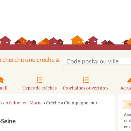
e cherche une crèche à
ueil
Types de crèches
Prochaines ouvertures
Actua
es en Seine-et-Marne
›
Crèche à Champagne-sur-
V
Ajo
-Seine
not
en q