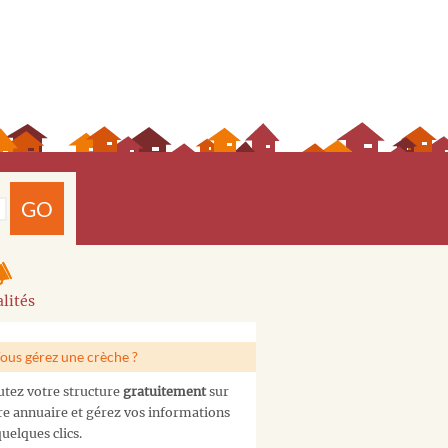
GO
lités
ous gérez une crèche ?
utez votre structure
gratuitement
sur
re annuaire et gérez vos informations
uelques clics.