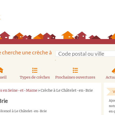
e cherche une crèche à
ueil
Types de crèches
Prochaines ouvertures
Actua
es en Seine-et-Marne
›
Crèche à Le Châtelet-en-Brie
V
Brie
Ajo
not
éférencé à Le Châtelet-en-Brie
en q