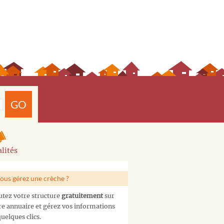
GO
lités
ous gérez une crèche ?
utez votre structure
gratuitement
sur
re annuaire et gérez vos informations
uelques clics.