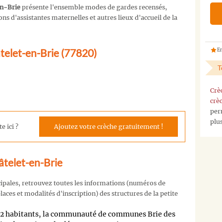
en-Brie
présente l'ensemble modes de gardes recensés,
s d'assistantes maternelles et autres lieux d'accueil de la
âtelet-en-Brie (77820)
En
T
Crè
crè
per
plu
e ici ?
Ajoutez votre crèche gratuitement !
âtelet-en-Brie
cipales, retrouvez toutes les informations (numéros de
aces et modalités d'inscription) des structures de la petite
82 habitants, la communauté de communes Brie des