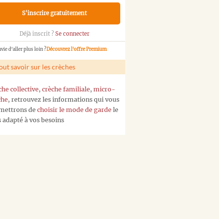
S'inscrire gratuitement
Déjà inscrit ?
Se connecter
vie d'aller plus loin ?
Découvrez l'offre Premium
out savoir sur les crèches
che collective
,
crèche familiale
,
micro-
che
, retrouvez les informations qui vous
mettrons de
choisir le mode de garde
le
s adapté à vos besoins