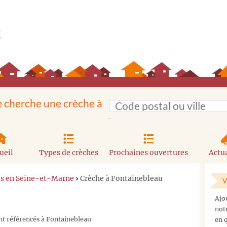
e cherche une crèche à
ueil
Types de crèches
Prochaines ouvertures
Actua
es en Seine-et-Marne
›
Crèche à Fontainebleau
V
Ajo
not
nt référencés à Fontainebleau
en q