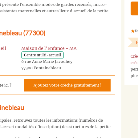
u
présente l'ensemble modes de gardes recensés, micro-
istantes maternelles et autres lieux d'accueil de la petite
inebleau (77300)
En
T
eil
Maison de l'Enfance - MA
Centre multi-accueil
Crè
6 rue Anne Marie Javouhey
crè
77300 Fontainebleau
per
plu
e ici ?
Ajoutez votre crèche gratuitement !
ainebleau
cipales, retrouvez toutes les informations (numéros de
aces et modalités d'inscription) des structures de la petite