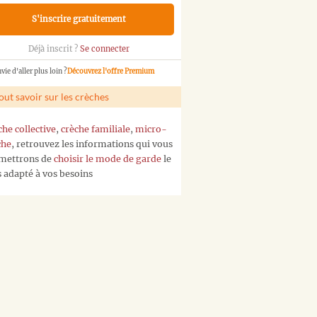
S'inscrire gratuitement
Déjà inscrit ?
Se connecter
vie d'aller plus loin ?
Découvrez l'offre Premium
out savoir sur les crèches
che collective
,
crèche familiale
,
micro-
che
, retrouvez les informations qui vous
mettrons de
choisir le mode de garde
le
s adapté à vos besoins