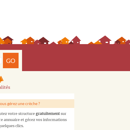
GO
lités
ous gérez une crèche ?
utez votre structure
gratuitement
sur
re annuaire et gérez vos informations
uelques clics.