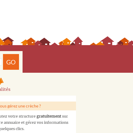
GO
lités
ous gérez une crèche ?
utez votre structure
gratuitement
sur
re annuaire et gérez vos informations
uelques clics.