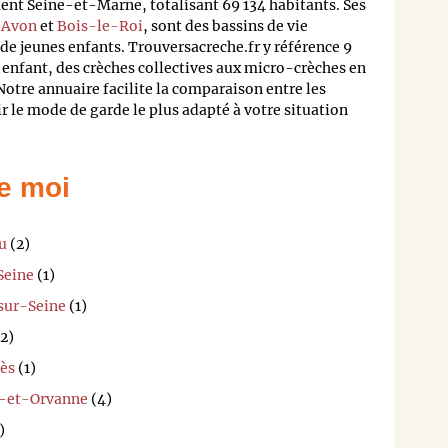
t Seine-et-Marne, totalisant 69 134 habitants. Ses
,
Avon
et
Bois-le-Roi
, sont des bassins de vie
de jeunes enfants. Trouversacreche.fr y référence 9
 enfant, des crèches collectives aux micro-crèches en
Notre annuaire facilite la comparaison entre les
ir le mode de garde le plus adapté à votre situation
e moi
u
(2)
Seine
(1)
sur-Seine
(1)
2)
ès
(1)
g-et-Orvanne
(4)
)