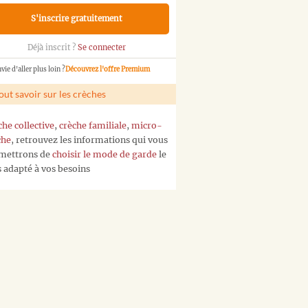
S'inscrire gratuitement
Déjà inscrit ?
Se connecter
vie d'aller plus loin ?
Découvrez l'offre Premium
out savoir sur les crèches
che collective
,
crèche familiale
,
micro-
che
, retrouvez les informations qui vous
mettrons de
choisir le mode de garde
le
s adapté à vos besoins