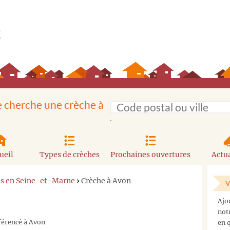
e cherche une crèche à
ueil
Types de crèches
Prochaines ouvertures
Actua
es en Seine-et-Marne
›
Crèche à Avon
V
Ajo
not
éférencé à Avon
en q