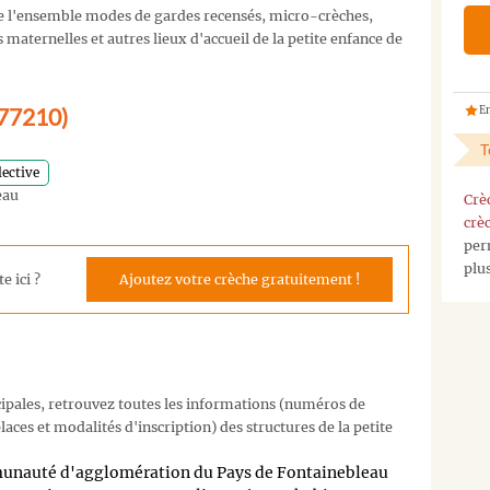
 l'ensemble modes de gardes recensés, micro-crèches,
maternelles et autres lieux d'accueil de la petite enfance de
(77210)
En
T
lective
eau
Crè
crè
per
plu
e ici ?
Ajoutez votre crèche gratuitement !
cipales, retrouvez toutes les informations (numéros de
aces et modalités d'inscription) des structures de la petite
munauté d'agglomération du Pays de Fontainebleau