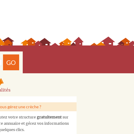
GO
lités
ous gérez une crèche ?
utez votre structure
gratuitement
sur
re annuaire et gérez vos informations
uelques clics.