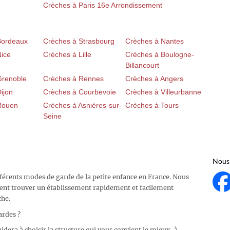
Crèches à Paris 16e Arrondissement
Bordeaux
Crèches à Strasbourg
Crèches à Nantes
Nice
Crèches à Lille
Crèches à Boulogne-
Billancourt
Grenoble
Crèches à Rennes
Crèches à Angers
ijon
Crèches à Courbevoie
Crèches à Villeurbanne
Rouen
Crèches à Asnières-sur-
Crèches à Tours
Seine
Nous 
fférents modes de garde de la petite enfance en France. Nous
ent trouver un établissement rapidement et facilement
che.
ardes ?
idera à choisir la structure qui vous convient le mieux, à