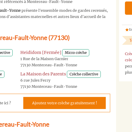
ont référencés à Montereau-Fault-Yonne
Fault-Yonne
présente l'ensemble modes de gardes recensés,
s d'assistantes maternelles et autres lieux d'accueil de la
En
ereau-Fault-Yonne (77130)
T
Heididom [Fermée]
ective
Micro crèche
Crè
1 Rue de la Maison Garnier
crè
77130 Montereau-Fault-Yonne
per
plu
La Maison des Parents
ve
Crèche collective
6 rue Jules Ferry
77130 Montereau-Fault-Yonne
e ici ?
Ajoutez votre crèche gratuitement !
ereau-Fault-Yonne