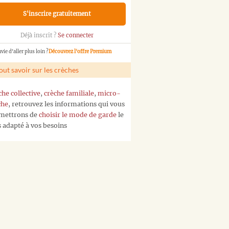
S'inscrire gratuitement
Déjà inscrit ?
Se connecter
vie d'aller plus loin ?
Découvrez l'offre Premium
out savoir sur les crèches
che collective
,
crèche familiale
,
micro-
che
, retrouvez les informations qui vous
mettrons de
choisir le mode de garde
le
s adapté à vos besoins