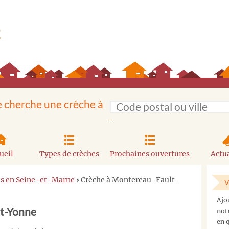
e cherche une crèche à
ueil
Types de crèches
Prochaines ouvertures
Actua
es en Seine-et-Marne
›
Crèche à Montereau-Fault-
V
Ajo
t-Yonne
not
en q