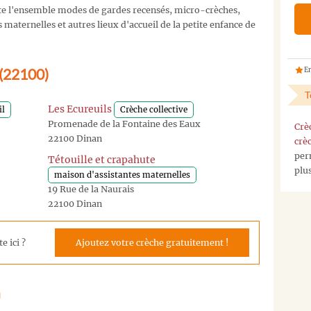
e l'ensemble modes de gardes recensés, micro-crèches,
maternelles et autres lieux d'accueil de la petite enfance de
 (22100)
En
T
Les Ecureuils
il
Crèche collective
Promenade de la Fontaine des Eaux
Crè
22100 Dinan
crè
per
Tétouille et crapahute
plu
maison d'assistantes maternelles
19 Rue de la Naurais
22100 Dinan
e ici ?
Ajoutez votre crèche gratuitement !
n