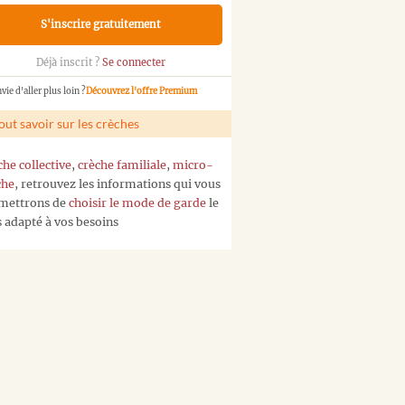
S'inscrire gratuitement
Déjà inscrit ?
Se connecter
vie d'aller plus loin ?
Découvrez l'offre Premium
out savoir sur les crèches
che collective
,
crèche familiale
,
micro-
che
, retrouvez les informations qui vous
mettrons de
choisir le mode de garde
le
s adapté à vos besoins