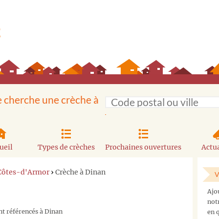
e cherche une crèche à
ueil
Types de crèches
Prochaines ouvertures
Actua
 Côtes-d'Armor
›
Crèche à Dinan
V
Ajo
not
nt référencés à Dinan
en q