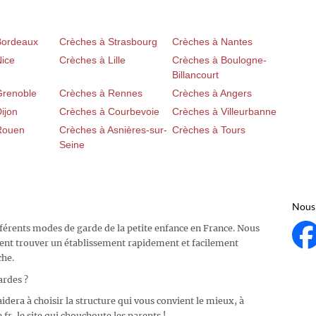
Bordeaux
Crèches à Strasbourg
Crèches à Nantes
Nice
Crèches à Lille
Crèches à Boulogne-
Billancourt
Grenoble
Crèches à Rennes
Crèches à Angers
ijon
Crèches à Courbevoie
Crèches à Villeurbanne
Rouen
Crèches à Asnières-sur-
Crèches à Tours
Seine
Nous 
fférents modes de garde de la petite enfance en France. Nous
ent trouver un établissement rapidement et facilement
che.
ardes ?
idera à choisir la structure qui vous convient le mieux, à
fr, le site qui chouchoute les parents !