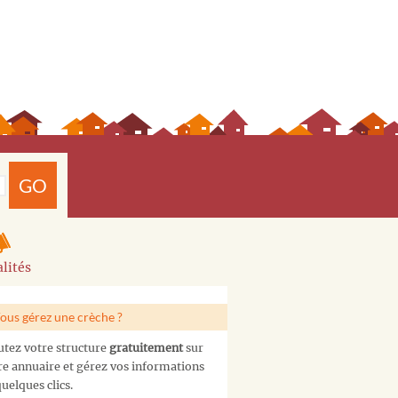
GO
lités
ous gérez une crèche ?
utez votre structure
gratuitement
sur
re annuaire et gérez vos informations
uelques clics.