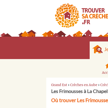
J
Acc
Grand Est
›
Crèches en Aube
›
Crèc
Les Frimousses à La Chapel
Où trouver Les Frimousse