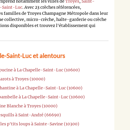
omprend notamment les villes de
Troyes
,
Saint-
e-Saint-Luc
. Avec 23 crèches référencées,
es familles de Troyes Champagne Métropole dans leur
e collective, micro-crèche, halte-garderie ou crèche
tions disponibles et trouvez l'établissement qui
e-Saint-Luc et alentours
apucine à La Chapelle-Saint-Luc (10600)
arots à Troyes (10000)
chantine à La Chapelle-Saint-Luc (10600)
ibambelle à La Chapelle-Saint-Luc (10600)
ine Blanche à Troyes (10000)
esquills à Saint-André (66690)
 les p'tits loups à Sainte-Savine (10300)