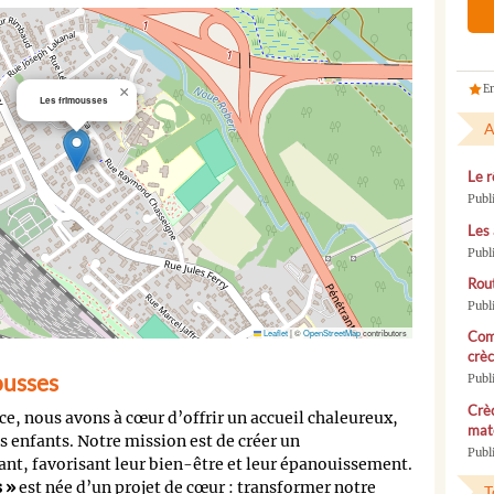
En
×
Les frimousses
A
Le r
Publ
Les 
Publ
Rou
Publ
Leaflet
|
©
OpenStreetMap
contributors
Com
crèc
ousses
Publ
Crèc
ce, nous avons à cœur d’offrir un accueil chaleureux,
mate
s enfants. Notre mission est de créer un
Publi
nt, favorisant leur bien-être et leur épanouissement.
 »
est née d’un projet de cœur : transformer notre
T