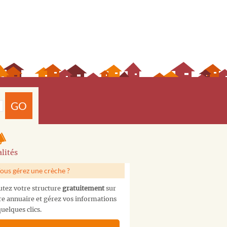
GO
lités
ous gérez une crèche ?
utez votre structure
gratuitement
sur
re annuaire et gérez vos informations
uelques clics.