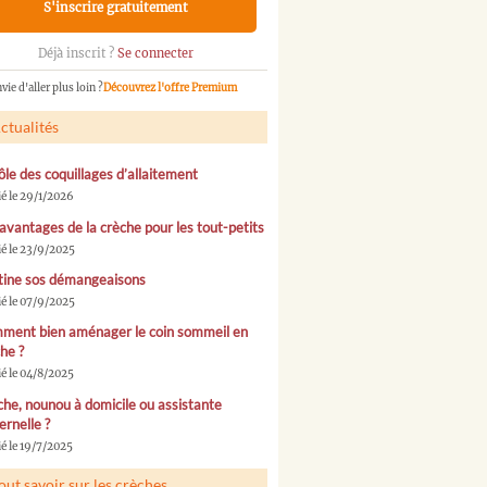
S'inscrire gratuitement
Déjà inscrit ?
Se connecter
vie d'aller plus loin ?
Découvrez l'offre Premium
ctualités
ôle des coquillages d’allaitement
ié le 29/1/2026
avantages de la crèche pour les tout-petits
ié le 23/9/2025
tine sos démangeaisons
ié le 07/9/2025
ment bien aménager le coin sommeil en
he ?
ié le 04/8/2025
he, nounou à domicile ou assistante
rnelle ?
é le 19/7/2025
out savoir sur les crèches