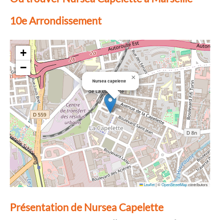
10e Arrondissement
+
−
×
Nursea capelette
Leaflet
|
©
OpenStreetMap
contributors
Présentation de Nursea Capelette