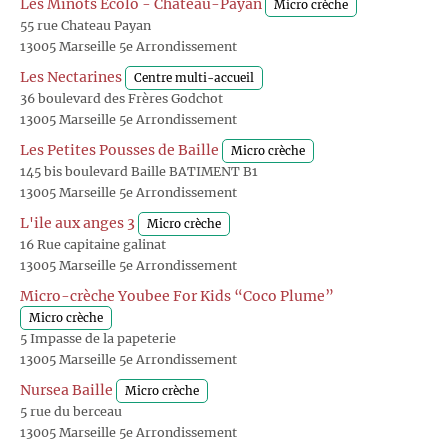
Les Minots Ecolo - Château-Payan
Micro crèche
55 rue Chateau Payan
13005 Marseille 5e Arrondissement
Les Nectarines
Centre multi-accueil
36 boulevard des Frères Godchot
13005 Marseille 5e Arrondissement
Les Petites Pousses de Baille
Micro crèche
145 bis boulevard Baille BATIMENT B1
13005 Marseille 5e Arrondissement
L'ile aux anges 3
Micro crèche
16 Rue capitaine galinat
13005 Marseille 5e Arrondissement
Micro-crèche Youbee For Kids “Coco Plume”
Micro crèche
5 Impasse de la papeterie
13005 Marseille 5e Arrondissement
Nursea Baille
Micro crèche
5 rue du berceau
13005 Marseille 5e Arrondissement