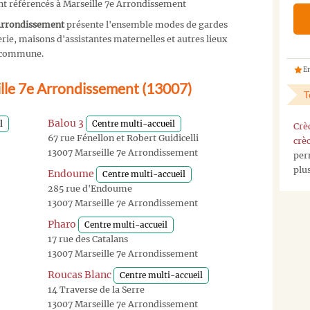
nt référencés à Marseille 7e Arrondissement
 Arrondissement
présente l'ensemble modes de gardes
ie, maisons d'assistantes maternelles et autres lieux
re commune.
En
ille 7e Arrondissement (13007)
T
Balou 3
l
Centre multi-accueil
Crè
67 rue Fénellon et Robert Guidicelli
crè
13007 Marseille 7e Arrondissement
per
plu
Endoume
Centre multi-accueil
285 rue d'Endoume
13007 Marseille 7e Arrondissement
Pharo
Centre multi-accueil
17 rue des Catalans
13007 Marseille 7e Arrondissement
Roucas Blanc
Centre multi-accueil
14 Traverse de la Serre
13007 Marseille 7e Arrondissement