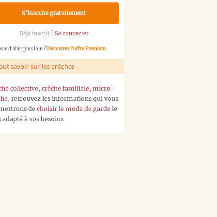
S'inscrire gratuitement
Déjà inscrit ?
Se connecter
vie d'aller plus loin ?
Découvrez l'offre Premium
out savoir sur les crèches
che collective
,
crèche familiale
,
micro-
che
, retrouvez les informations qui vous
mettrons de
choisir le mode de garde
le
s adapté à vos besoins