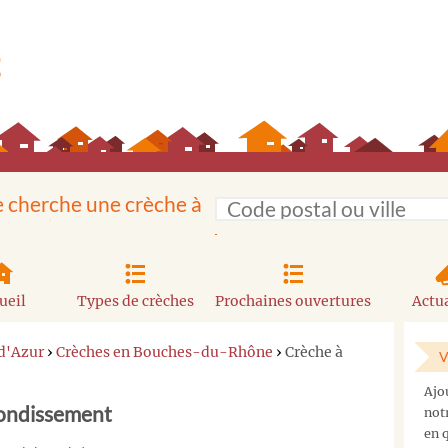
e cherche une crèche à
ueil
Types de crèches
Prochaines ouvertures
Actua
d'Azur
›
Crèches en Bouches-du-Rhône
›
Crèche à
V
Ajo
rondissement
not
en q