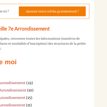
e ici ?
Ajoutez votre crèche gratuitement !
eille 7e Arrondissement
cipales, retrouvez toutes les informations (numéros de
aces et modalités d'inscription) des structures de la petite
.
e moi
 Arrondissement
(23)
r Arrondissement
(10)
 Arrondissement
(15)
 Arrondissement
(11)