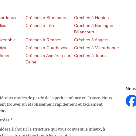
Bordeaux
Crèches à Strasbourg
Crèches à Nantes
Nice
Crèches à Lille
Crèches à Boulogne-
Billancourt
Grenoble
Crèches à Rennes
Crèches à Angers
ijon
Crèches à Courbevoie
Crèches à Villeurbanne
Rouen
Crèches à Asnières-sur-
Crèches à Tours
Seine
Nous 
fférents modes de garde de la petite enfance en France. Nous
ent trouver un établissement rapidement et facilement
che.
ardes ?
idera à choisir la structure qui vous convient le mieux, à
fr, le site qui chouchoute les parents !