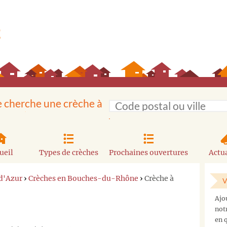
e cherche une crèche à
ueil
Types de crèches
Prochaines ouvertures
Actua
d'Azur
›
Crèches en Bouches-du-Rhône
›
Crèche à
V
Ajo
not
en q