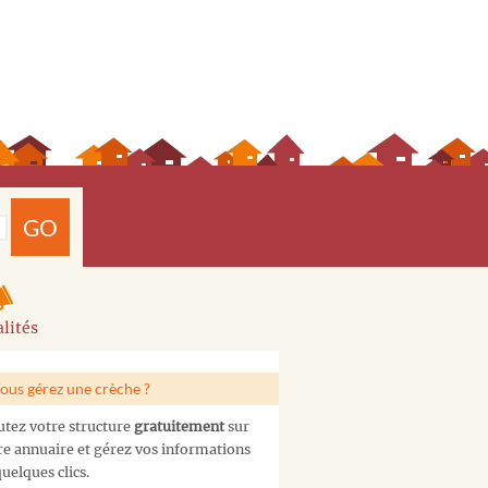
GO
lités
ous gérez une crèche ?
utez votre structure
gratuitement
sur
re annuaire et gérez vos informations
uelques clics.