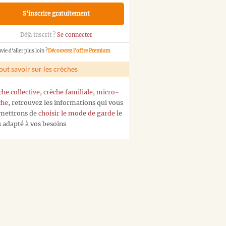
S'inscrire gratuitement
Déjà inscrit ?
Se connecter
vie d'aller plus loin ?
Découvrez l'offre Premium
out savoir sur les crèches
che collective
,
crèche familiale
,
micro-
che
, retrouvez les informations qui vous
mettrons de
choisir le mode de garde
le
s adapté à vos besoins