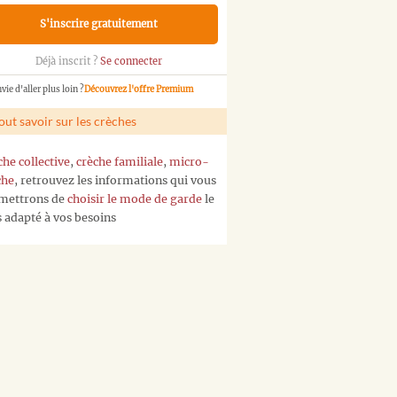
S'inscrire gratuitement
Déjà inscrit ?
Se connecter
vie d'aller plus loin ?
Découvrez l'offre Premium
out savoir sur les crèches
che collective
,
crèche familiale
,
micro-
che
, retrouvez les informations qui vous
mettrons de
choisir le mode de garde
le
s adapté à vos besoins