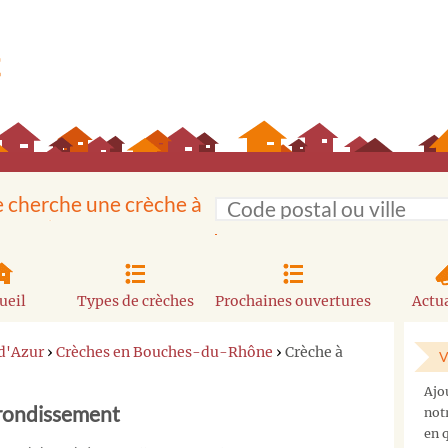
e cherche une crèche à
ueil
Types de crèches
Prochaines ouvertures
Actua
d'Azur
›
Crèches en Bouches-du-Rhône
›
Crèche à
V
Ajo
rrondissement
not
en q