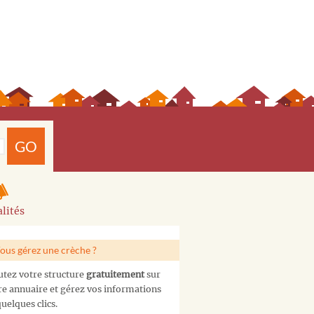
GO
lités
ous gérez une crèche ?
utez votre structure
gratuitement
sur
re annuaire et gérez vos informations
uelques clics.