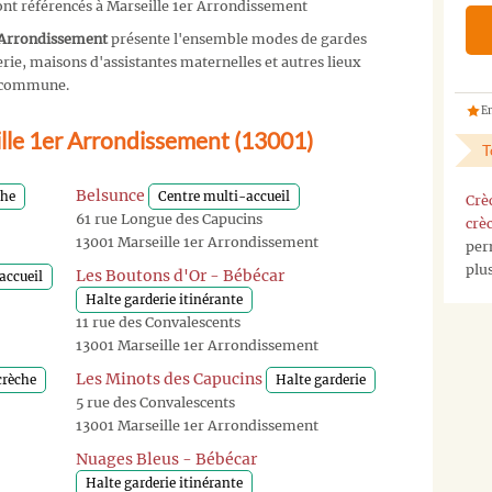
ont référencés à Marseille 1er Arrondissement
r Arrondissement
présente l'ensemble modes de gardes
ie, maisons d'assistantes maternelles et autres lieux
re commune.
En
ille 1er Arrondissement (13001)
T
Belsunce
che
Centre multi-accueil
Crè
61 rue Longue des Capucins
crè
13001 Marseille 1er Arrondissement
per
plu
Les Boutons d'Or - Bébécar
accueil
Halte garderie itinérante
11 rue des Convalescents
13001 Marseille 1er Arrondissement
Les Minots des Capucins
crèche
Halte garderie
5 rue des Convalescents
13001 Marseille 1er Arrondissement
Nuages Bleus - Bébécar
Halte garderie itinérante