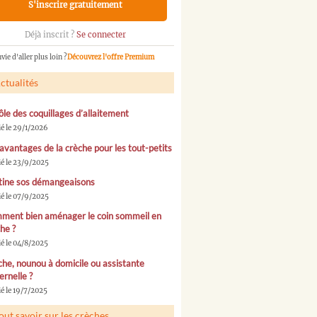
S'inscrire gratuitement
Déjà inscrit ?
Se connecter
vie d'aller plus loin ?
Découvrez l'offre Premium
ctualités
ôle des coquillages d’allaitement
ié le 29/1/2026
avantages de la crèche pour les tout-petits
ié le 23/9/2025
tine sos démangeaisons
ié le 07/9/2025
ment bien aménager le coin sommeil en
he ?
ié le 04/8/2025
he, nounou à domicile ou assistante
rnelle ?
é le 19/7/2025
out savoir sur les crèches