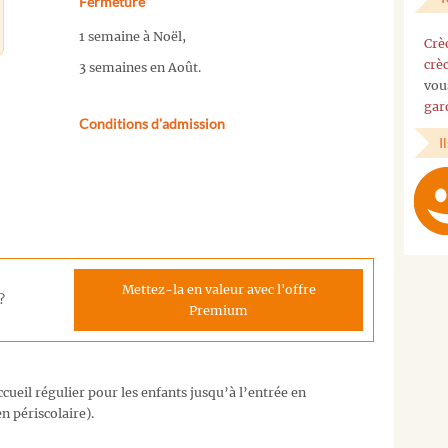
Fermeture
1 semaine à Noël,
Crè
crè
3 semaines en Août.
vou
gar
Conditions d'admission
I
Mettez-la en valeur avec l'offre
?
Premium
cueil régulier pour les enfants jusqu’à l’entrée en
n périscolaire).