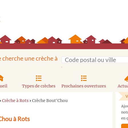
e cherche une crèche à
ueil
Types de crèches
Prochaines ouvertures
Actua
V
›
Crèche à Rots
›
Crèche Bout'Chou
Ajo
not
Chou à Rots
en q