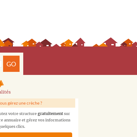
GO
lités
ous gérez une crèche ?
utez votre structure
gratuitement
sur
re annuaire et gérez vos informations
uelques clics.