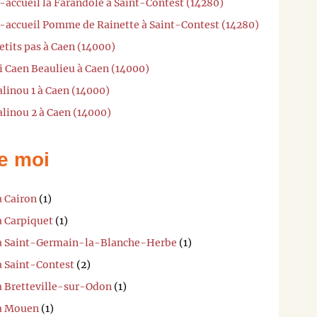
-accueil la Farandole à Saint-Contest (14280)
i-accueil Pomme de Rainette à Saint-Contest (14280)
etits pas à Caen (14000)
i Caen Beaulieu à Caen (14000)
linou 1 à Caen (14000)
linou 2 à Caen (14000)
e moi
à Cairon
(1)
à Carpiquet
(1)
i à Saint-Germain-la-Blanche-Herbe
(1)
à Saint-Contest
(2)
 à Bretteville-sur-Odon
(1)
 à Mouen
(1)