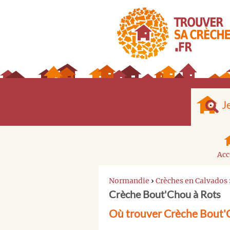
J
Acc
Normandie
›
Crèches en Calvados
Crèche Bout'Chou à Rots
Où trouver Crèche Bout'