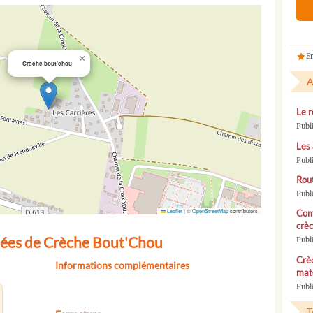
En
×
Crèche bout'chou
A
Le r
Publ
Les 
Publ
Rou
Publ
Leaflet
|
©
OpenStreetMap
contributors
Com
crèc
nées de Crèche Bout'Chou
Publ
Crèc
Informations complémentaires
mate
Publi
T