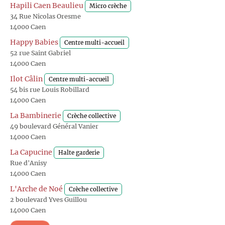
Hapili Caen Beaulieu
Micro crèche
34 Rue Nicolas Oresme
14000 Caen
Happy Babies
Centre multi-accueil
52 rue Saint Gabriel
14000 Caen
Ilot Câlin
Centre multi-accueil
54 bis rue Louis Robillard
14000 Caen
La Bambinerie
Crèche collective
49 boulevard Général Vanier
14000 Caen
La Capucine
Halte garderie
Rue d'Anisy
14000 Caen
L'Arche de Noé
Crèche collective
2 boulevard Yves Guillou
14000 Caen