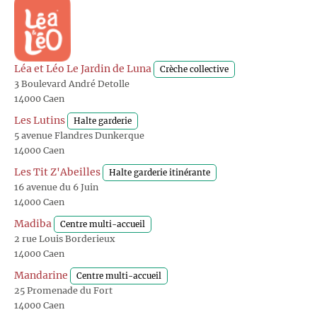
Léa et Léo Le Jardin de Luna
Crèche collective
3 Boulevard André Detolle
14000 Caen
Les Lutins
Halte garderie
5 avenue Flandres Dunkerque
14000 Caen
Les Tit Z'Abeilles
Halte garderie itinérante
16 avenue du 6 Juin
14000 Caen
Madiba
Centre multi-accueil
2 rue Louis Borderieux
14000 Caen
Mandarine
Centre multi-accueil
25 Promenade du Fort
14000 Caen