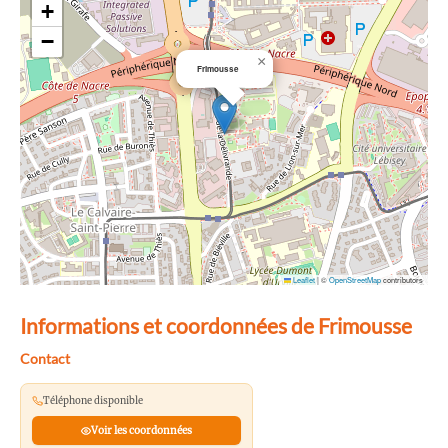
+
−
×
Frimousse
Leaflet
|
©
OpenStreetMap
contributors
Informations et coordonnées de Frimousse
Contact
Téléphone disponible
Voir les coordonnées