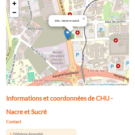
+
−
×
Chu - nacre et sucré
Leaflet
|
©
OpenStreetMap
contributors
Informations et coordonnées de CHU -
Nacre et Sucré
Contact
Téléphone disponible