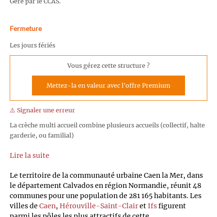
Géré par le CCAS.
Fermeture
Les jours fériés
Vous gérez cette structure ?
Mettez-la en valeur avec l'offre Premium
⚠️ Signaler une erreur
La crèche multi accueil combine plusieurs accueils (collectif, halte
garderie, ou familial)
Lire la suite
Le territoire de la communauté urbaine Caen la Mer, dans
le département Calvados en région Normandie, réunit 48
communes pour une population de 281 165 habitants. Les
villes de
Caen
,
Hérouville-Saint-Clair
et
Ifs
figurent
parmi les pôles les plus attractifs de cette