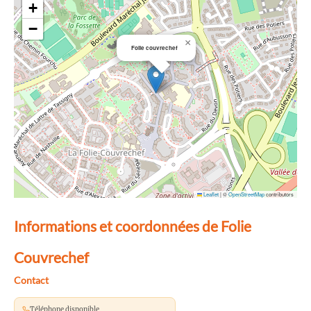
+
−
×
Folie couvrechef
Leaflet
|
©
OpenStreetMap
contributors
Informations et coordonnées de Folie
Couvrechef
Contact
Téléphone disponible