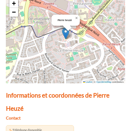
+
−
×
Pierre heuzé
Leaflet
|
©
OpenStreetMap
contributors
Informations et coordonnées de Pierre
Heuzé
Contact
Téléphone disponible