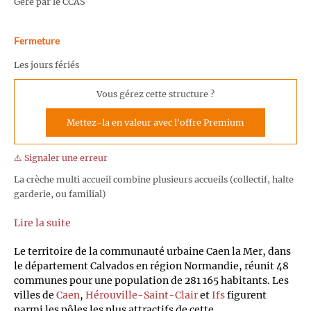
Géré par le CCAS
Fermeture
Les jours fériés
Vous gérez cette structure ?
Mettez-la en valeur avec l'offre Premium
⚠️ Signaler une erreur
La crèche multi accueil combine plusieurs accueils (collectif, halte
garderie, ou familial)
Lire la suite
Le territoire de la communauté urbaine Caen la Mer, dans
le département Calvados en région Normandie, réunit 48
communes pour une population de 281 165 habitants. Les
villes de
Caen
,
Hérouville-Saint-Clair
et
Ifs
figurent
parmi les pôles les plus attractifs de cette