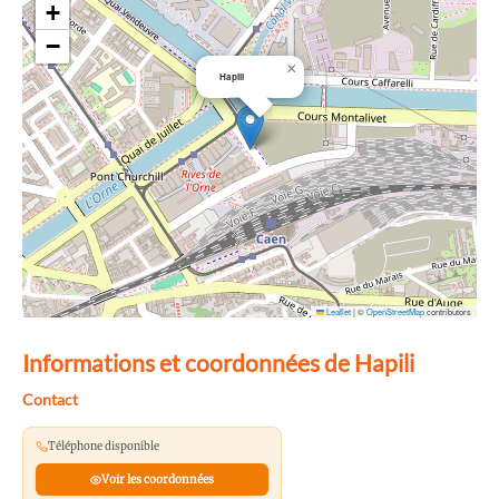
+
−
×
Hapili
Leaflet
|
©
OpenStreetMap
contributors
Informations et coordonnées de Hapili
Contact
Téléphone disponible
Voir les coordonnées