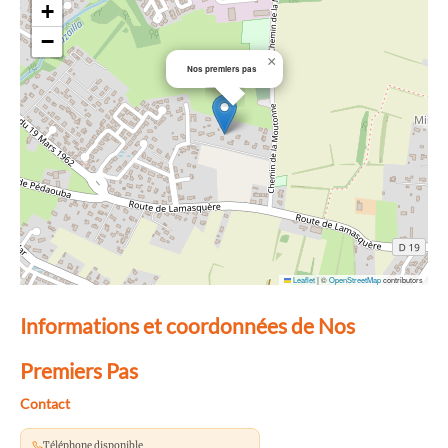
+
−
×
Nos premiers pas
Leaflet
|
©
OpenStreetMap
contributors
Informations et coordonnées de Nos
Premiers Pas
Contact
Téléphone disponible