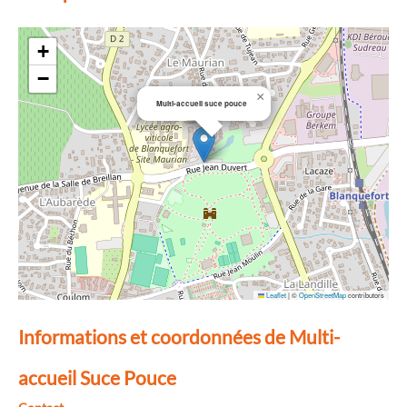
+
−
×
Multi-accueil suce pouce
Leaflet
|
©
OpenStreetMap
contributors
Informations et coordonnées de Multi-
accueil Suce Pouce