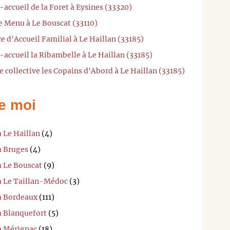
-accueil de la Foret à Eysines (33320)
e Menu à Le Bouscat (33110)
e d'Accueil Familial à Le Haillan (33185)
-accueil la Ribambelle à Le Haillan (33185)
 collective les Copains d'Abord à Le Haillan (33185)
e moi
à Le Haillan
(4)
à Bruges
(4)
à Le Bouscat
(9)
 à Le Taillan-Médoc
(3)
 à Bordeaux
(111)
à Blanquefort
(5)
 à Mérignac
(18)