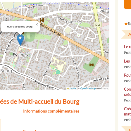
En
×
Multi-accueil du bourg
A
Le r
Publ
Les 
Publ
Rou
Publ
Leaflet
|
©
OpenStreetMap
contributors
Com
crèc
ées de Multi-accueil du Bourg
Publ
Crèc
Informations complémentaires
mate
Publi
T