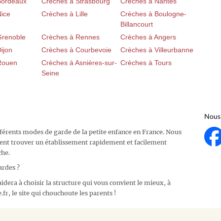
Bordeaux
Crèches à Strasbourg
Crèches à Nantes
Nice
Crèches à Lille
Crèches à Boulogne-
Billancourt
Grenoble
Crèches à Rennes
Crèches à Angers
ijon
Crèches à Courbevoie
Crèches à Villeurbanne
Rouen
Crèches à Asnières-sur-
Crèches à Tours
Seine
Nous 
fférents modes de garde de la petite enfance en France. Nous
ent trouver un établissement rapidement et facilement
che.
ardes ?
idera à choisir la structure qui vous convient le mieux, à
fr, le site qui chouchoute les parents !