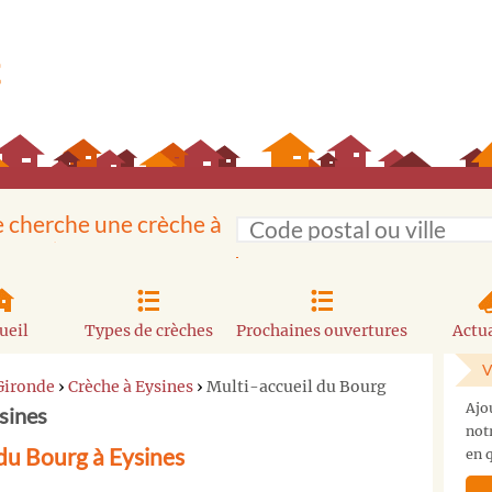
e cherche une crèche à
ueil
Types de crèches
Prochaines ouvertures
Actua
V
Gironde
›
Crèche à Eysines
›
Multi-accueil du Bourg
Ajo
sines
not
du Bourg à Eysines
en q