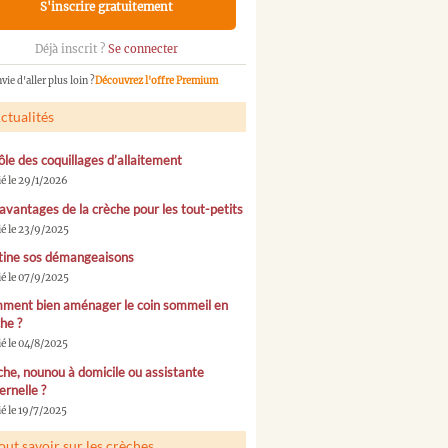
S'inscrire gratuitement
Déjà inscrit ?
Se connecter
vie d'aller plus loin ?
Découvrez l'offre Premium
ctualités
ôle des coquillages d’allaitement
ié le 29/1/2026
avantages de la crèche pour les tout-petits
ié le 23/9/2025
tine sos démangeaisons
ié le 07/9/2025
ment bien aménager le coin sommeil en
he ?
ié le 04/8/2025
he, nounou à domicile ou assistante
rnelle ?
é le 19/7/2025
out savoir sur les crèches