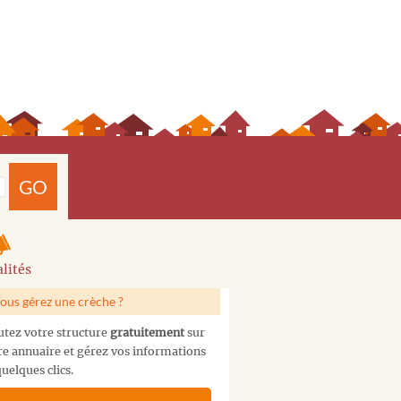
GO
lités
ous gérez une crèche ?
utez votre structure
gratuitement
sur
re annuaire et gérez vos informations
uelques clics.