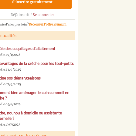
S'inscrire gratuitement
Déjà inscrit ?
Se connecter
vie d'aller plus loin ?
Découvrez l'offre Premium
ctualités
ôle des coquillages d’allaitement
ié le 29/1/2026
avantages de la crèche pour les tout-petits
ié le 23/9/2025
tine sos démangeaisons
ié le 07/9/2025
ment bien aménager le coin sommeil en
he ?
ié le 04/8/2025
he, nounou à domicile ou assistante
rnelle ?
é le 19/7/2025
out savoir sur les crèches