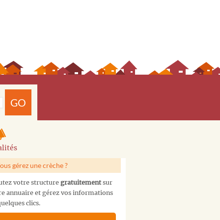
GO
lités
ous gérez une crèche ?
utez votre structure
gratuitement
sur
re annuaire et gérez vos informations
uelques clics.