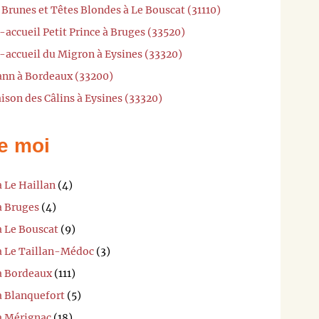
 Brunes et Têtes Blondes à Le Bouscat (31110)
-accueil Petit Prince à Bruges (33520)
-accueil du Migron à Eysines (33320)
lann à Bordeaux (33200)
ison des Câlins à Eysines (33320)
e moi
à Le Haillan
(4)
à Bruges
(4)
à Le Bouscat
(9)
 à Le Taillan-Médoc
(3)
 à Bordeaux
(111)
à Blanquefort
(5)
 à Mérignac
(18)