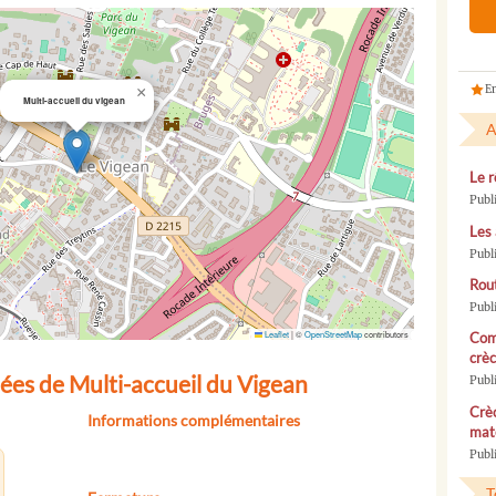
En
×
Multi-accueil du vigean
A
Le r
Publ
Les 
Publ
Rou
Publ
Leaflet
|
©
OpenStreetMap
contributors
Com
crèc
ées de Multi-accueil du Vigean
Publ
Crèc
Informations complémentaires
mate
Publi
T