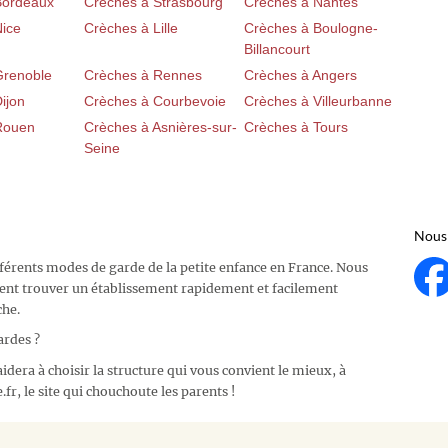
Bordeaux
Crèches à Strasbourg
Crèches à Nantes
Nice
Crèches à Lille
Crèches à Boulogne-
Billancourt
Grenoble
Crèches à Rennes
Crèches à Angers
ijon
Crèches à Courbevoie
Crèches à Villeurbanne
Rouen
Crèches à Asnières-sur-
Crèches à Tours
Seine
Nous 
fférents modes de garde de la petite enfance en France. Nous
ent trouver un établissement rapidement et facilement
che.
ardes ?
idera à choisir la structure qui vous convient le mieux, à
fr, le site qui chouchoute les parents !