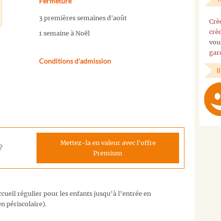
Fermeture
3 premières semaines d'août
Crè
crè
1 semaine à Noël
vou
gar
Conditions d'admission
I
Mettez-la en valeur avec l'offre
?
Premium
cueil régulier pour les enfants jusqu’à l’entrée en
n périscolaire).