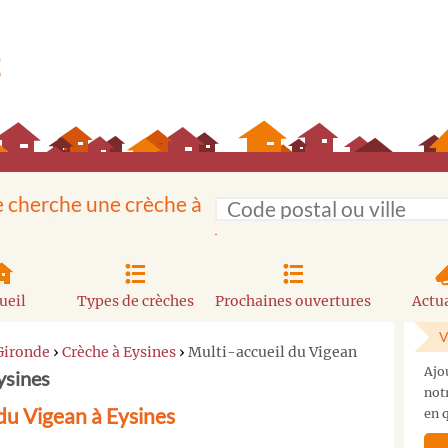
e cherche une crèche à
ueil
Types de crèches
Prochaines ouvertures
Actua
V
Gironde
›
Crèche à Eysines
›
Multi-accueil du Vigean
Ajo
ysines
not
du Vigean à Eysines
en q