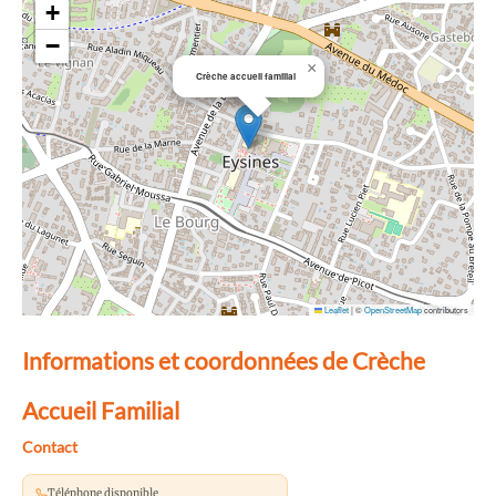
+
−
×
Crèche accueil familial
Leaflet
|
©
OpenStreetMap
contributors
Informations et coordonnées de Crèche
Accueil Familial
Contact
Téléphone disponible