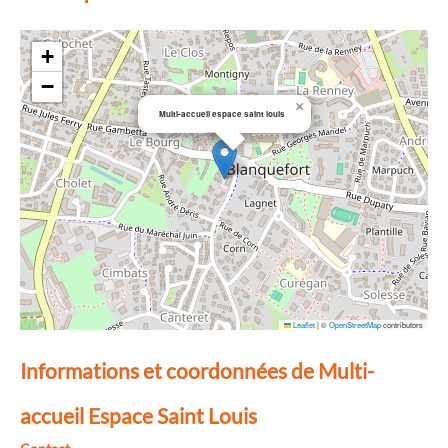
+
−
×
Multi-accueil espace saint louis
Leaflet
|
©
OpenStreetMap
contributors
Informations et coordonnées de Multi-
accueil Espace Saint Louis