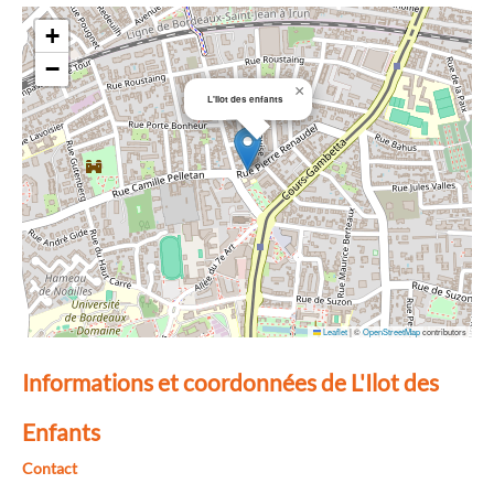
+
−
×
L'ilot des enfants
Leaflet
|
©
OpenStreetMap
contributors
Informations et coordonnées de L'Ilot des
Enfants
Contact