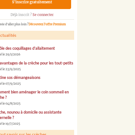
S'inscrire gratuitement
Déjà inscrit ?
Se connecter
vie d'aller plus loin ?
Découvrez l'offre Premium
ctualités
ôle des coquillages d’allaitement
ié le 29/1/2026
avantages de la crèche pour les tout-petits
ié le 23/9/2025
tine sos démangeaisons
ié le 07/9/2025
ment bien aménager le coin sommeil en
he ?
ié le 04/8/2025
he, nounou à domicile ou assistante
rnelle ?
é le 19/7/2025
out savoir sur les crèches