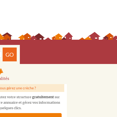
GO
lités
ous gérez une crèche ?
utez votre structure
gratuitement
sur
re annuaire et gérez vos informations
uelques clics.