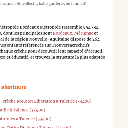
rs accueils (collectif, halte garderie, ou familial)
 métropole Bordeaux Métropole rassemble 854 334
 dont les principales sont
Bordeaux
,
Mérignac
et
nal de la région Nouvelle-Aquitaine dispose de 264
nes enfants référencés sur Trouversacreche.fr.
 chaque crèche pour découvrir leur capacité d'accueil,
 projet éducatif, et trouvez la structure la plus adaptée
 alentours
o-crèche KoKooN Libération à Talence (33400)
uille à Talence (33400)
abrioles à Talence (33400)
ons Petits Diables à Talence (33400)