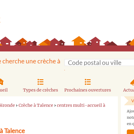
e cherche une crèche à
ueil
Types de crèches
Prochaines ouvertures
Actua
V
Gironde
›
Crèche à Talence
›
centres multi-accueil à
Ajo
not
en q
à Talence