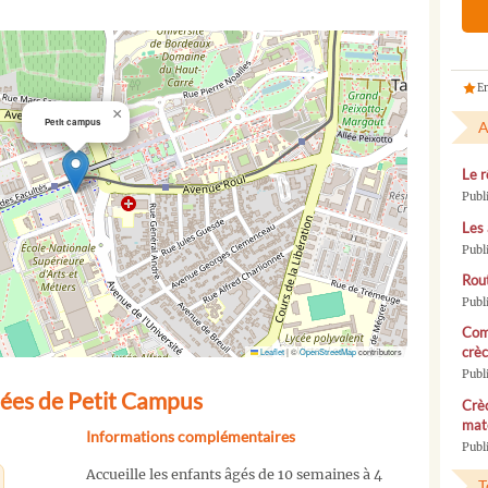
En
×
Petit campus
A
Le r
Publ
Les 
Publ
Rou
Publ
Com
crèc
Leaflet
|
©
OpenStreetMap
contributors
Publ
ées de Petit Campus
Crèc
mate
Informations complémentaires
Publi
Accueille les enfants âgés de 10 semaines à 4
T